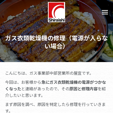
ガス衣類乾燥機の修理（電源が入らな
い場合）
こんにちは、ガス事業部中部営業所の屋宜です。
今回は、お客様から
急にガス衣類乾燥機の電源がつかな
くなった
と連絡があったので、その
原因と修理内容
を紹
介したいと思います。
まず原因を調べ、原因を特定したら修理を行っていきま
す。