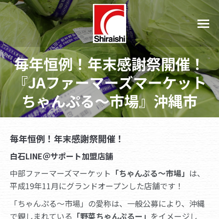
毎年恒例！年末感謝祭開催！
『JAファーマーズマーケット
ちゃんぷる～市場』沖縄市
毎年恒例！年末感謝祭開催！
白石LINE＠サポート加盟店舗
中部ファーマーズマーケット
「ちゃんぷる〜市場」
は、
平成19年11月にグランドオープンした店舗です！
「ちゃんぷる～市場」の愛称は、一般公募により、沖縄
で親しまれている
「野菜ちゃんぷるー」
をイメージし