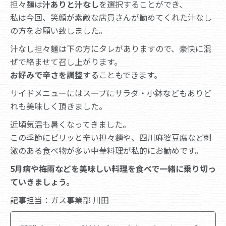
担々麵は
汁ありと汁なし
を選択することができ、
私は今回、笑顔が素敵な店員さんが勧めてくれた汁なし
の方をお願い致しました。
汁なし担々麵は下の方にタレがありますので、豪快に混
ぜで絡ませて召し上がります。
お好みで辛さを調整
することもできます。
サイドメニューにはスープにサラダ・小鉢などもありど
れも美味しく頂きました。
近頃気温も暑くなってきました。
この季節にピリッと辛い担々麵や、四川麻婆豆腐など刺
激のある食べ物が多い中華料理が私的にお勧めです。
5月病や梅雨などを美味しい料理を食べで一緒に乗り切っ
ていきましょう。
記事担当：ガス事業部 川田