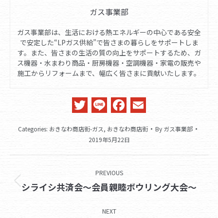
ガス事業部
ガス事業部は、生活における熱エネルギーの中心である安全
で安定した“LPガス供給”で皆さまの暮らしをサポートしま
す。また、皆さまの生活の質の向上をサポートするため、ガ
ス機器・水まわり商品・厨房機器・空調機器・家電の販売や
施工からリフォームまで、幅広く皆さまに貢献いたします。
Twitter
Line
Facebook
Email
Categories:
おきなわ商店街-ガス
,
おきなわ商店街
By
ガス事業部
2019年5月22日
Post
PREVIOUS
navigation
Previous
シライシ共済会～会員親睦ボウリング大会～
post:
NEXT