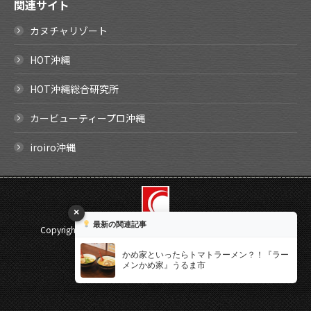
関連サイト
カヌチャリゾート
HOT沖縄
HOT沖縄総合研究所
カービューティープロ沖縄
iroiro沖縄
×
最新の関連記事
Copyright ©
2026 SHIRAISHI Corporation. All rights reserved.
Select Language
▼
かめ家といったらトマトラーメン？！『ラー
メンかめ家』うるま市