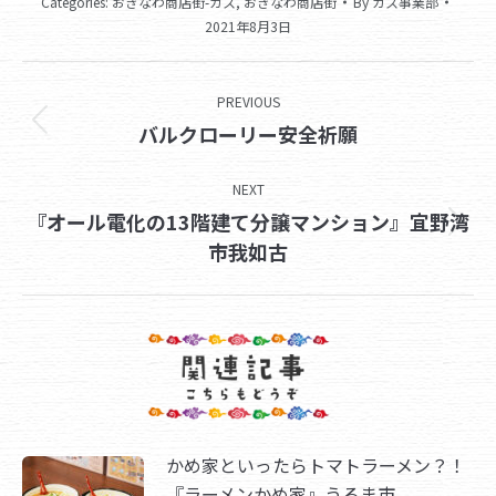
Categories:
おきなわ商店街-ガス
,
おきなわ商店街
By
ガス事業部
2021年8月3日
Post
PREVIOUS
navigation
Previous
バルクローリー安全祈願
post:
NEXT
『オール電化の13階建て分譲マンション』宜野湾
Next
市我如古
post:
かめ家といったらトマトラーメン？！
『ラーメンかめ家』うるま市