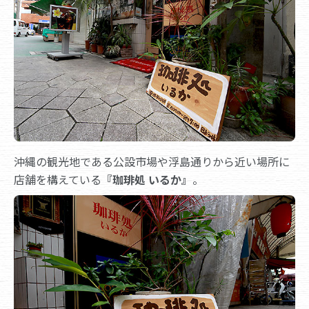
沖縄の観光地である公設市場や浮島通りから近い場所に
店舗を構えている
『珈琲処 いるか』
。