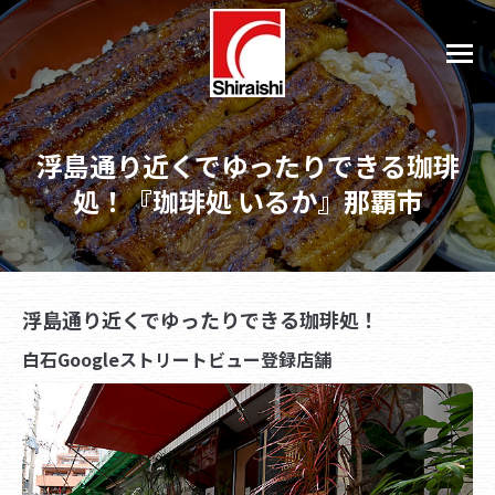
浮島通り近くでゆったりできる珈琲
処！『珈琲処 いるか』那覇市
浮島通り近くでゆったりできる珈琲処！
白石Googleストリートビュー登録店舗