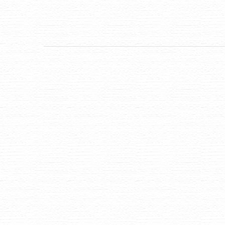
Album
navigation