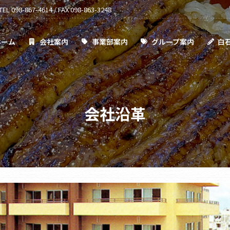
TEL 098-867-4614 / FAX 098-863-3248
事業部案内
グループ案内
白石通信
採用情報
ホーム
会社案内
事業部案内
グループ案内
白
会社沿革