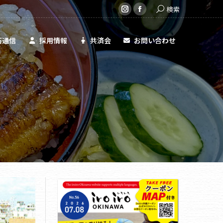
Search:
検索
共済会
お問い合わせ
Instagram
Facebook
page
page
opens
opens
石通信
採用情報
共済会
お問い合わせ
in
in
new
new
window
window