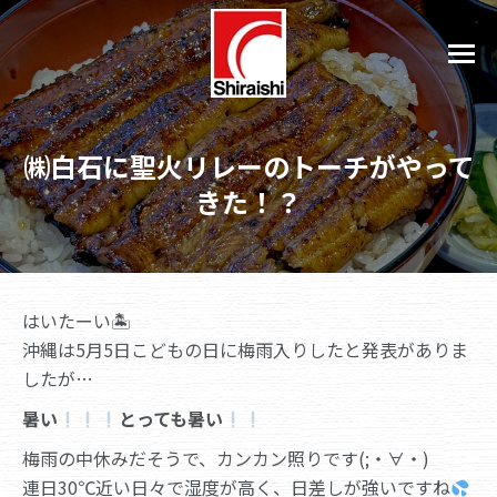
㈱白石に聖火リレーのトーチがやって
きた！？
はいたーい🏝
沖縄は5月5日こどもの日に梅雨入りしたと発表がありま
したが…
暑い
とっても暑い
梅雨の中休みだそうで、カンカン照りです(;・∀・)
連日30℃近い日々で湿度が高く、日差しが強いですね