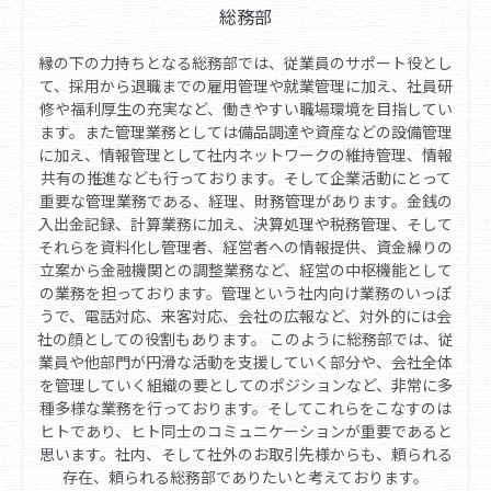
総務部
縁の下の力持ちとなる総務部では、従業員のサポート役とし
て、採用から退職までの雇用管理や就業管理に加え、社員研
修や福利厚生の充実など、働きやすい職場環境を目指してい
ます。また管理業務としては備品調達や資産などの設備管理
に加え、情報管理として社内ネットワークの維持管理、情報
共有の推進なども行っております。そして企業活動にとって
重要な管理業務である、経理、財務管理があります。金銭の
入出金記録、計算業務に加え、決算処理や税務管理、そして
それらを資料化し管理者、経営者への情報提供、資金繰りの
立案から金融機関との調整業務など、経営の中枢機能として
の業務を担っております。管理という社内向け業務のいっぽ
うで、電話対応、来客対応、会社の広報など、対外的には会
社の顔としての役割もあります。 このように総務部では、従
業員や他部門が円滑な活動を支援していく部分や、会社全体
を管理していく組織の要としてのポジションなど、非常に多
種多様な業務を行っております。そしてこれらをこなすのは
ヒトであり、ヒト同士のコミュニケーションが重要であると
思います。社内、そして社外のお取引先様からも、頼られる
存在、頼られる総務部でありたいと考えております。