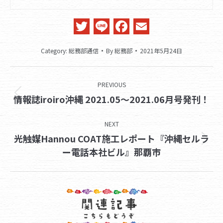
Twitter
Line
Facebook
Email
Category:
総務部通信
By
総務部
2021年5月24日
Post
PREVIOUS
navigation
Previous
情報誌iroiro沖縄 2021.05～2021.06月号発刊！
post:
NEXT
光触媒Hannou COAT施工レポート『沖縄セルラ
Next
ー電話本社ビル』那覇市
post: