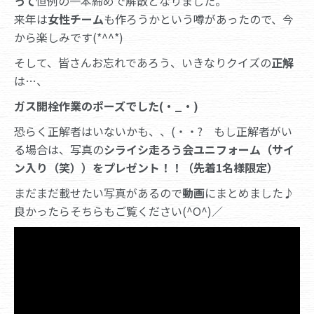
って
恒例の一本締めで解散となりました。
来年は
女性チーム
も作ろうかという噂があったので、今
から楽しみです(*^^*)
そして、皆さんお忘れであろう、いきなりクイズの
正解
は…、
ガス開栓作業のポーズでした(・_・)
恐らく正解者はいないかも、、(・・? もし正解者がい
る場合は、写真の
シライシ走ろう会ユニフォーム（サイ
ン入り（笑））をプレゼント！！（先着1名様限定）
まだまだ載せたい写真があるので
動画
にまとめました♪
良かったらそちらもご覧ください(^O^)／