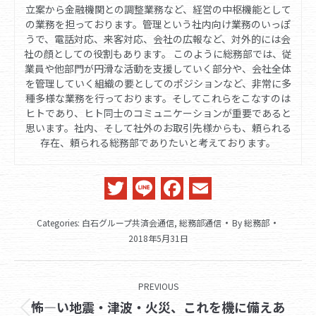
立案から金融機関との調整業務など、経営の中枢機能として
の業務を担っております。管理という社内向け業務のいっぽ
うで、電話対応、来客対応、会社の広報など、対外的には会
社の顔としての役割もあります。 このように総務部では、従
業員や他部門が円滑な活動を支援していく部分や、会社全体
を管理していく組織の要としてのポジションなど、非常に多
種多様な業務を行っております。そしてこれらをこなすのは
ヒトであり、ヒト同士のコミュニケーションが重要であると
思います。社内、そして社外のお取引先様からも、頼られる
存在、頼られる総務部でありたいと考えております。
Twitter
Line
Facebook
Email
Categories:
白石グループ共済会通信
,
総務部通信
By
総務部
2018年5月31日
Post
PREVIOUS
navigation
怖―い地震・津波・火災、これを機に備えあ
Previous