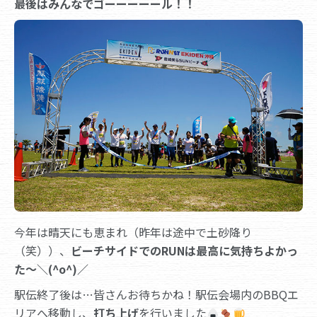
最後はみんなでゴーーーーール！！
今年は晴天にも恵まれ（昨年は途中で土砂降り
（笑））、
ビーチサイドでのRUNは最高に気持ちよかっ
た～＼(^o^)／
駅伝終了後は…皆さんお待ちかね！駅伝会場内のBBQエ
リアへ移動し、
打ち上げ
を行いました