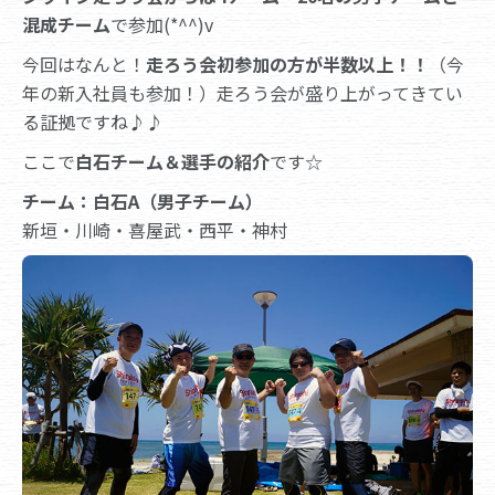
混成チーム
で参加(*^^)v
今回はなんと！
走ろう会初参加の方が半数以上！！
（今
年の新入社員も参加！）走ろう会が盛り上がってきてい
る証拠ですね♪♪
ここで
白石チーム＆選手の紹介
です☆
チーム：白石A（男子チーム）
新垣・川崎・喜屋武・西平・神村