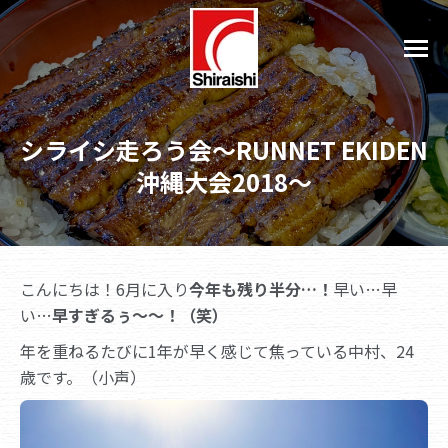
シライシ走ろう会～RUNNET EKIDEN
沖縄大会2018～
こんにちは！6月に入り
今年も残り半分…！
早い…早
い…
早すぎるぅ～～！（笑）
年を重ねるたびに1年が早く感じて焦っている中村、24
歳です。（小声）