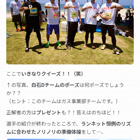
ここで
いきなりクイーズ！！（笑）
↑の写真、
白石Dチームのポーズ
は何ポーズでしょう
か？？
（ヒント：このチームはガス事業部チームです。）
正解者の方は
プレゼント
も？！答えはのちほど！！
選手の紹介が終わったところで、
ランネット恒例のリズ
ムに合わせたノリノリの準備体操
をして…、