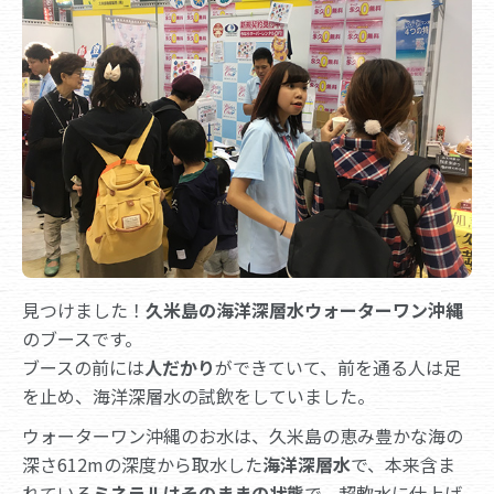
見つけました！
久米島の海洋深層水ウォーターワン沖縄
のブースです。
ブースの前には
人だかり
ができていて、前を通る人は足
を止め、海洋深層水の試飲をしていました。
ウォーターワン沖縄のお水は、久米島の恵み豊かな海の
深さ612mの深度から取水した
海洋深層水
で、本来含ま
れている
ミネラルはそのままの状態
で、超軟水に仕上げ