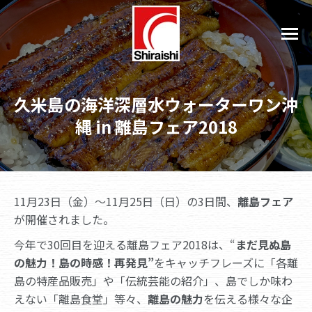
久米島の海洋深層水ウォーターワン沖
縄 in 離島フェア2018
11月23日（金）～11月25日（日）の3日間、
離島フェア
が開催されました。
今年で30回目を迎える離島フェア2018は、“
まだ見ぬ島
の魅力！島の時感！再発見”
をキャッチフレーズに「各離
島の特産品販売」や「伝統芸能の紹介」、島でしか味わ
えない「離島食堂」等々、
離島の魅力
を伝える様々な企