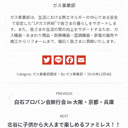
ガス事業部
ガス事業部は、生活における熱エネルギーの中心である安全
で安定した“LPガス供給”で皆さまの暮らしをサポートしま
す。また、皆さまの生活の質の向上をサポートするため、ガ
ス機器・水まわり商品・厨房機器・空調機器・家電の販売や
施工からリフォームまで、幅広く皆さまに貢献いたします。
Twitter
Line
Facebook
Email
Category:
ガス事業部通信
By
ガス事業部
2018年12月4日
Post
PREVIOUS
navigation
Previous
白石プロパン会旅行会 in 大阪・京都・兵庫
post:
NEXT
北谷に子供から大人まで楽しめるファミレス！！
Next