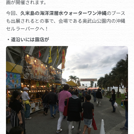
画が開催されます。
今回、
久米島の海洋深層水ウォーターワン沖縄
のブース
も出展されるとの事で、会場である奥武山公園内の沖縄
セルラーパークへ！
・道沿いには露店が