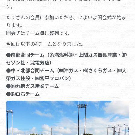
ン。
たくさんの会員に参加いただき、いよいよ開会式が始ま
ります。
開会式はチーム毎に整列です。
今回は以下の4チームとなりました。
●南部合同チーム（糸満燃料㈱・上間ガス器具産業・㈲
セゾン社・淀電気店）
●中・北部合同チーム（㈱沖ガス・㈲さくらガス・㈲大
榮ガス住設・㈲宮平プロパン）
●㈲丸徳ガス産業チーム
●㈱白石チーム