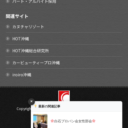
パート・アルバイト採用
関連サイト
カヌチャリゾート
HOT沖縄
HOT沖縄総合研究所
カービューティープロ沖縄
iroiro沖縄
×
最新の関連記事
Copyright ©
2026 SHIRAISHI Corporation. All rights reserved.
Select Language
▼
白石プロパン会女性部会