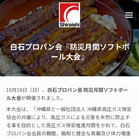
白石プロパン会『防災月間ソフトボ
ール大会』
10月16日（日）、
白石プロパン会 防災月間ソフトボー
ル大会
が開催されました。
本大会は、「沖縄県と一般社団法人 沖縄県高圧ガス保安
協会の共催により、高圧ガスによる災害を未然に防止す
る事を目的とした高圧ガス保安推進月間をかねて、白石
プロパン会会員の親睦、融和と健全な発展及び体力増進