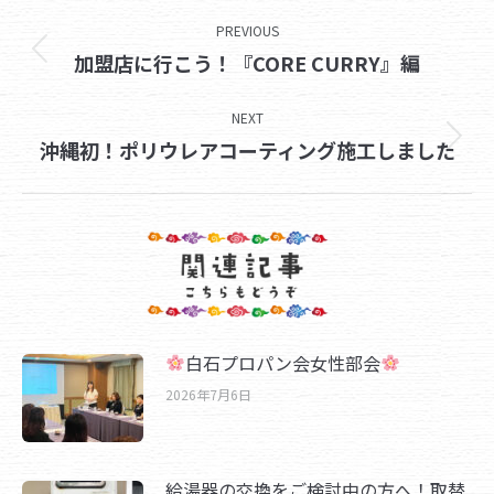
Post
PREVIOUS
navigation
Previous
加盟店に行こう！『CORE CURRY』編
post:
NEXT
Next
沖縄初！ポリウレアコーティング施工しました
post:
白石プロパン会女性部会
2026年7月6日
給湯器の交換をご検討中の方へ！取替