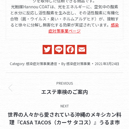
クを取得した信頼できる商品です。
光触媒Hannou COATは、光をエネルギーに、空気中の酸素
と水分に反応し活性酸素を生み出し、その活性酸素に有機化
合物（菌・ウイルス・臭い・ホルムアルデヒド）が、接触す
ると徐々に分解し無害化する効果が実証されています。
感染
症対策事業ページ
Twitter
Line
Facebook
Email
Category:
感染症対策事業通信
By
感染症対策事業
2021年3月24日
Post
PREVIOUS
navigation
Previous
エステ車検のご案内
post:
NEXT
世界の人々から愛されている沖縄のメキシカン料
Next
理『CASA TACOS（カーサ タコス）』うるま市
post: