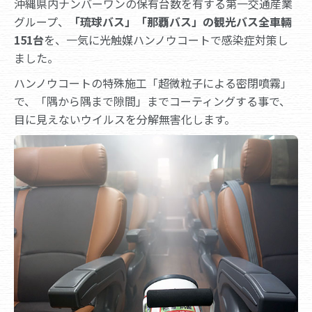
沖縄県内ナンバーワンの保有台数を有する第一交通産業
グループ、
「琉球バス」「那覇バス」の観光バス全車輛
151台
を、一気に光触媒ハンノウコートで感染症対策し
ました。
ハンノウコートの特殊施工「超微粒子による密閉噴霧」
で、「隅から隅まで隙間」までコーティングする事で、
目に見えないウイルスを分解無害化します。