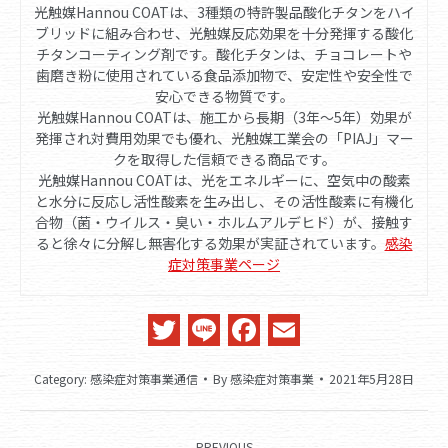
光触媒Hannou COATは、3種類の特許製品酸化チタンをハイ
ブリッドに組み合わせ、光触媒反応効果を十分発揮する酸化
チタンコーティング剤です。酸化チタンは、チョコレートや
歯磨き粉に使用されている食品添加物で、安定性や安全性で
安心できる物質です。
光触媒Hannou COATは、施工から長期（3年～5年）効果が
発揮され対費用効果でも優れ、光触媒工業会の「PIAJ」マー
クを取得した信頼できる商品です。
光触媒Hannou COATは、光をエネルギーに、空気中の酸素
と水分に反応し活性酸素を生み出し、その活性酸素に有機化
合物（菌・ウイルス・臭い・ホルムアルデヒド）が、接触す
ると徐々に分解し無害化する効果が実証されています。
感染
症対策事業ページ
Twitter
Line
Facebook
Email
Category:
感染症対策事業通信
By
感染症対策事業
2021年5月28日
Post
PREVIOUS