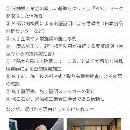
① 光触媒工業会の厳しい基準をクリアし「PIAJ」マーク
を取得した信頼性
② 外部公的機関による実証証明による信頼性（日本食品
分析センターなど）
③ 大手企業や大型施設の施工事例
④ 一度の施工で、3年～5年効果が持続する実証証明（大
阪府からの技術認定書）
⑤ 「隅から隅まで隙間まで」まるごと施工が可能な特殊
噴霧器による密閉噴霧施工
⑥ 施工前、施工後のATP拭き取り有機物検査による効果
の確認
⑦ 施工証明書、施工証明ステッカーの発行
⑧ ㈱白石が、光触媒工業会正会員である信頼性
などが、選ばれる理由としてあげられます。