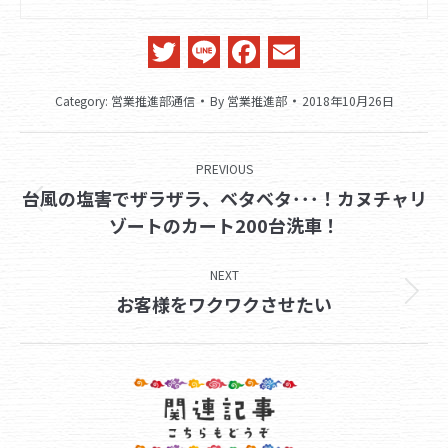
Twitter
Line
Facebook
Email
Category:
営業推進部通信
By
営業推進部
2018年10月26日
Post
PREVIOUS
navigation
台風の塩害でザラザラ、ベタベタ･･･！カヌチャリ
Previous
ゾートのカート200台洗車！
post:
NEXT
Next
お客様をワクワクさせたい
post: