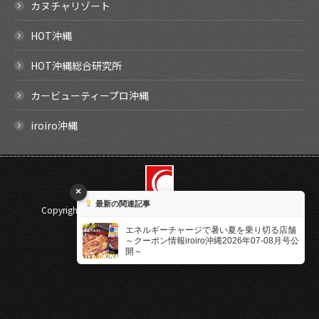
カヌチャリゾート
HOT沖縄
HOT沖縄総合研究所
カービューティープロ沖縄
iroiro沖縄
×
最新の関連記事
Copyright ©
2026 SHIRAISHI Corporation. All rights reserved.
Select Language
▼
エネルギーチャージで暑い夏を乗り切る店舗
～クーポン情報iroiro沖縄2026年07-08月号公
開～