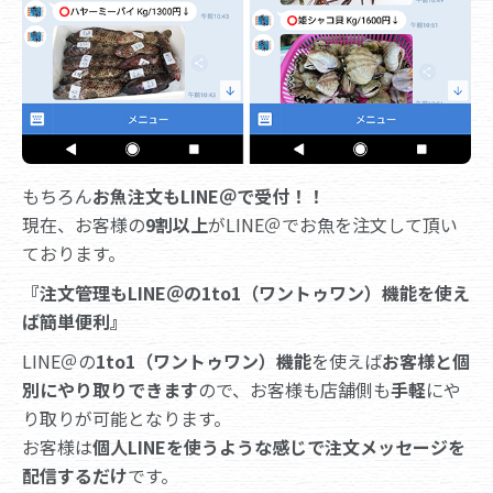
もちろん
お魚注文もLINE＠で受付！！
現在、お客様の
9割以上
がLINE＠でお魚を注文して頂い
ております。
『注文管理もLINE＠の1to1（ワントゥワン）機能を使え
ば簡単便利』
LINE＠の
1to1（ワントゥワン）機能
を使えば
お客様と個
別にやり取りできます
ので、お客様も店舗側も
手軽
にや
り取りが可能となります。
お客様は
個人LINEを使うような感じで注文メッセージを
配信するだけ
です。