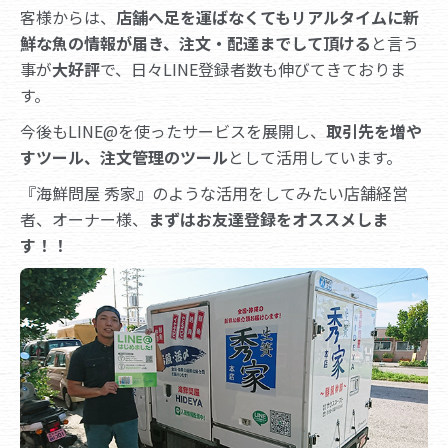
客様からは、
店舗へ足を運ばなくてもリアルタイムに新
鮮な魚の情報が届き、注文・配達までして頂ける
と言う
事が
大好評
で、日々LINE登録者数も伸びてきておりま
す。
今後もLINE@を使ったサービスを展開し、
取引先を増や
すツール、注文管理のツール
として活用しています。
『海鮮問屋 秀家』のような活用をしてみたい店舗経営
者、オーナー様、
まずはお友達登録をオススメしま
す！！