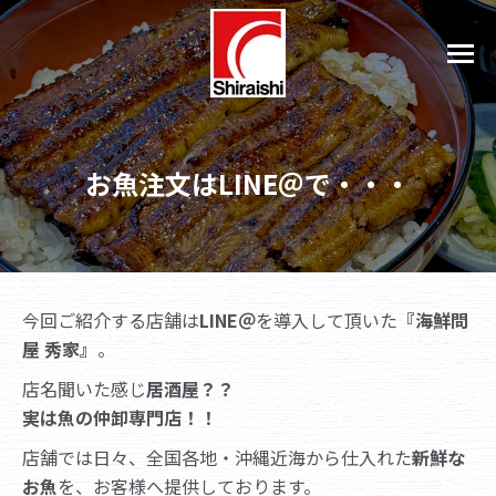
お魚注文はLINE＠で・・・
今回ご紹介する店舗は
LINE＠
を導入して頂いた
『海鮮問
屋 秀家』
。
店名聞いた感じ
居酒屋？？
実は魚の仲卸専門店！！
店舗では日々、全国各地・沖縄近海から仕入れた
新鮮な
お魚
を、お客様へ提供しております。