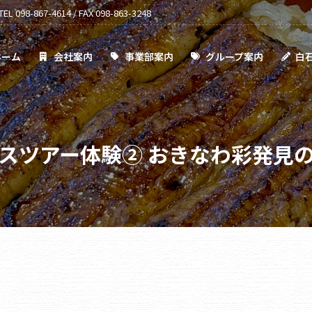
TEL 098-867-4614 / FAX 098-863-3248
事業部案内
グループ案内
白石通信
採用情報
ホーム
会社案内
事業部案内
グループ案内
白
スツアー体験② おきなわ彩発見