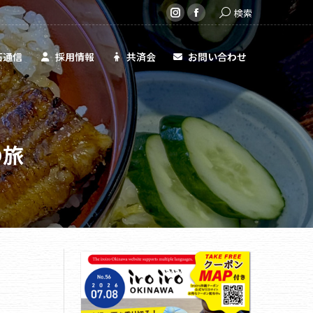
Search:
検索
共済会
お問い合わせ
Instagram
Facebook
page
page
opens
opens
石通信
採用情報
共済会
お問い合わせ
in
in
new
new
window
window
の旅