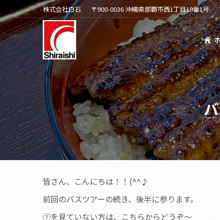
株式会社白石
〒900-0036 沖縄県那覇市西1丁目19番1号
ホーム
会社案内
バ
皆さん、こんにちは！！(^^♪
前回のバスツアーの続き、後半に参ります。
①を見ていない方は、こちらからどうぞ～