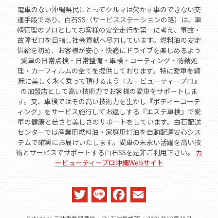
電車のない沖縄県民にとってクルマは欠かす事のできない交
通手段であり、白石SS（サービスステーションの略）は、車
輌管理のプロとしてお客様の安全走行を第一に考え、事故・
故障ゼロを目指し社会貢献へ尽力しています。燃料油の安定
供給を初め、お客様が安心・快適にドライブを楽しめるよう
愛車の日常点検・日常整備・車検・コーティング・防錆処
理・カーフィルムの全てを提供しております。特に愛車を綺
麗に美しく永く乗って頂けるよう『カービューティープロ』
の加盟店として高い技術力でお客様の愛車をサポートしま
す。又、車検ではその高い技術力を生かし『ボディーコーテ
ィング』をサービス施行してお返しする『エステ車検』で愛
車の健康と若さと美しさのサポートをしています。白石配送
センターでは産業用燃料油・家庭用灯油を自動配達安心シス
テムで確実にお届けいたします。愛車の末永い活躍を高い技
術とサービスでサポートする白石SSを是非ご利用下さい。
カ
ービューティープロ沖縄Webサイト
Twitter
Line
Facebook
Email