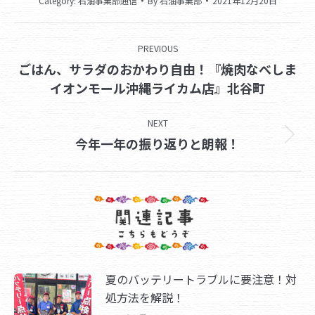
Category:
石油事業部通信
By
石油事業部
2021年12月20日
Post
PREVIOUS
navigation
ごはん、サラダのおかわり自由！『焼肉なべしま
Previous
イオンモール沖縄ライカム店』北谷町
post:
NEXT
Next
今年一年の振り返りと朗報！
post:
夏のバッテリートラブルに要注意！対
処方法を解説！