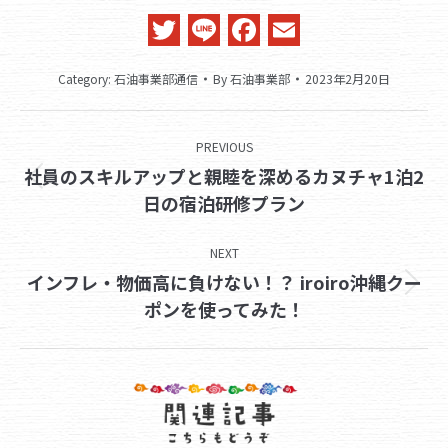
Twitter
Line
Facebook
Email
Category:
石油事業部通信
By
石油事業部
2023年2月20日
Post
PREVIOUS
navigation
社員のスキルアップと親睦を深めるカヌチャ1泊2
Previous
日の宿泊研修プラン
post:
NEXT
インフレ・物価高に負けない！？ iroiro沖縄クー
Next
ポンを使ってみた！
post: