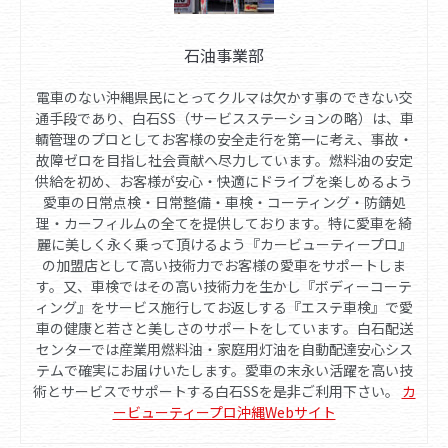
石油事業部
電車のない沖縄県民にとってクルマは欠かす事のできない交
通手段であり、白石SS（サービスステーションの略）は、車
輌管理のプロとしてお客様の安全走行を第一に考え、事故・
故障ゼロを目指し社会貢献へ尽力しています。燃料油の安定
供給を初め、お客様が安心・快適にドライブを楽しめるよう
愛車の日常点検・日常整備・車検・コーティング・防錆処
理・カーフィルムの全てを提供しております。特に愛車を綺
麗に美しく永く乗って頂けるよう『カービューティープロ』
の加盟店として高い技術力でお客様の愛車をサポートしま
す。又、車検ではその高い技術力を生かし『ボディーコーテ
ィング』をサービス施行してお返しする『エステ車検』で愛
車の健康と若さと美しさのサポートをしています。白石配送
センターでは産業用燃料油・家庭用灯油を自動配達安心シス
テムで確実にお届けいたします。愛車の末永い活躍を高い技
術とサービスでサポートする白石SSを是非ご利用下さい。
カ
ービューティープロ沖縄Webサイト