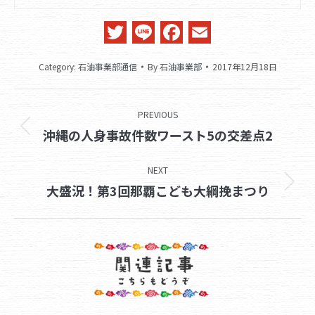
Twitter
Line
Facebook
Email
Category:
石油事業部通信
By
石油事業部
2017年12月18日
Post
PREVIOUS
navigation
Previous
沖縄の人身事故件数ワースト5の交差点2
post:
NEXT
Next
大盛況！第3回那覇こども大綱挽まつり
post: