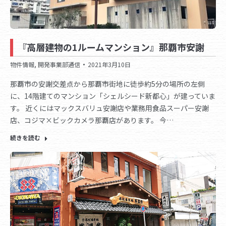
『高層建物の1ルームマンション』那覇市安謝
物件情報
,
開発事業部通信
2021年3月10日
那覇市の安謝交差点から那覇市街地に徒歩約5分の場所の左側
に、14階建てのマンション「シェルシード新都心」が建っていま
す。 近くにはマックスバリュ安謝店や業務用食品スーパー安謝
店、コジマ×ビックカメラ那覇店があります。 今…
続きを読む