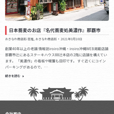
日本蕎麦のお店『名代蕎麦処美濃作』那覇市
おきなわ商店街-営推
,
おきなわ商店街
2021年3月10日
創業40年以上の老舗 情報誌iroiro沖縄・iroiro沖縄WEB掲載店舗
那覇市辻にあるステーキハウス88辻本店の2階に店舗を構えてい
ます。 「美濃作」の看板や暖簾も目印です。 すぐ近くにコイン
パーキングがあるので、…
続きを読む
会社案内