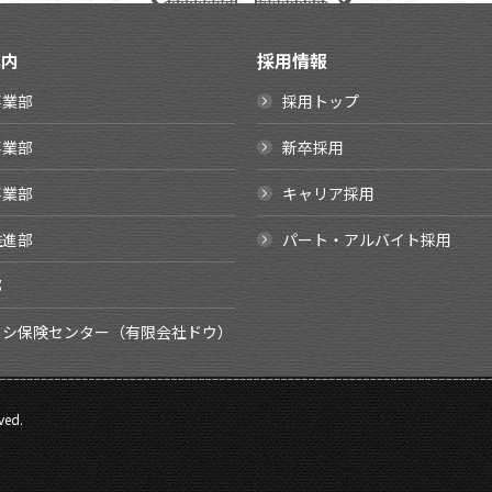
案内
採用情報
事業部
採用トップ
事業部
新卒採用
事業部
キャリア採用
推進部
パート・アルバイト採用
部
イシ保険センター（有限会社ドウ）
ved.