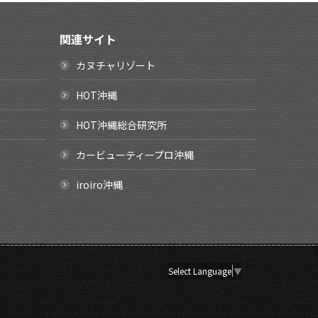
関連サイト
カヌチャリゾート
HOT沖縄
HOT沖縄総合研究所
カービューティープロ沖縄
iroiro沖縄
Select Language
▼