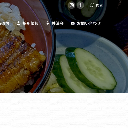
Search:
検索
共済会
お問い合わせ
Instagram
Facebook
page
page
opens
opens
石通信
採用情報
共済会
お問い合わせ
in
in
new
new
window
window