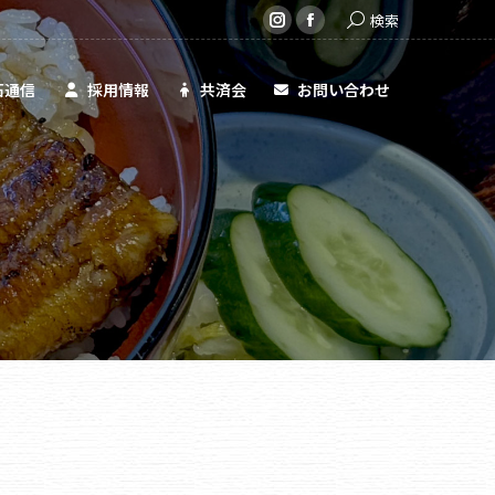
Search:
検索
共済会
お問い合わせ
Instagram
Facebook
page
page
opens
opens
石通信
採用情報
共済会
お問い合わせ
in
in
new
new
window
window