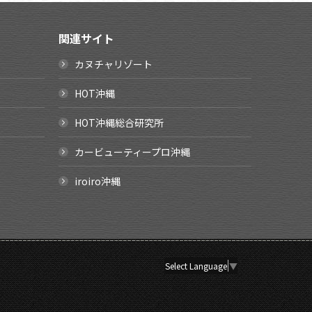
関連サイト
カヌチャリゾート
HOT沖縄
HOT沖縄総合研究所
カービューティープロ沖縄
iroiro沖縄
Select Language
▼