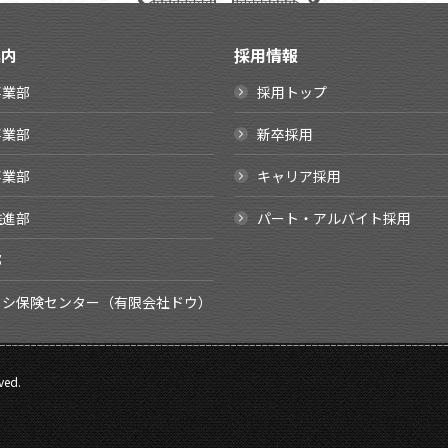
案内
採用情報
事業部
採用トップ
事業部
新卒採用
事業部
キャリア採用
推進部
パート・アルバイト採用
部
イシ保険センター（有限会社ドウ）
ved.