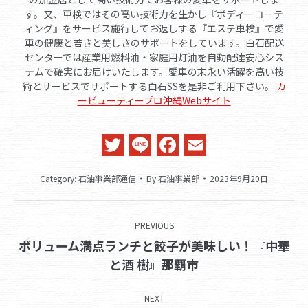
す。又、車検ではその高い技術力を生かし『ボディーコーテ
ィング』をサービス施行してお返しする『エステ車検』で愛
車の健康と若さと美しさのサポートをしています。白石配送
センターでは産業用燃料油・家庭用灯油を自動配達安心シス
テムで確実にお届けいたします。愛車の末永い活躍を高い技
術とサービスでサポートする白石SSを是非ご利用下さい。
カ
ービューティープロ沖縄Webサイト
Twitter
Line
Facebook
Email
Category:
石油事業部通信
By
石油事業部
2023年9月20日
Post
PREVIOUS
navigation
ボリューム満点ランチと餃子が美味しい！『中華
Previous
と酒 樹』那覇市
post:
NEXT