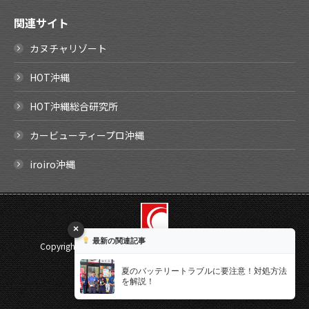
関連サイト
カヌチャリゾート
HOT沖縄
HOT沖縄総合研究所
カービューティープロ沖縄
iroiro沖縄
×
最新の関連記事
Copyright ©
2026 SHIRAISHI Corporation. All rights reserved.
Select Language
▼
夏のバッテリートラブルに要注意！対処方法
を解説！