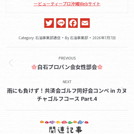
ービューティープロ沖縄Webサイト
Twitter
Line
Facebook
Email
Category:
石油事業部通信
By
石油事業部
2026年7月7日
Post
PREVIOUS
navigation
Previous
白石プロパン会女性部会
post:
NEXT
雨にも負けず！共済会ゴルフ同好会コンペ in カヌ
Next
チャゴルフコース Part.4
post: