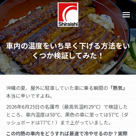
車内の温度をいち早く下げる方法をい
くつか検証してみた！
沖縄の夏、屋外に駐車していた車に乗る瞬間の
「熱気」
本当に辛いですよね。
2026年6月25日の名護市（最高気温約29℃）で検証した
ところ、車内温度は50℃、黒色の車に至っては57℃（ダ
ッシュボードは77℃！）まで上がっていました。
この灼熱の車内をどうすれば最速で冷やせるのか？実際