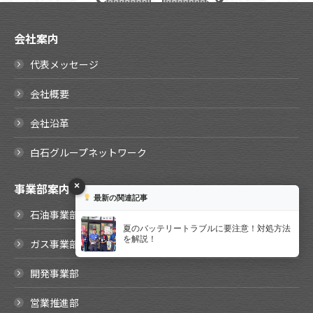
会社案内
代表メッセージ
会社概要
会社沿革
白石グループネットワーク
事業部案内
×
最新の関連記事
石油事業部
夏のバッテリートラブルに要注意！対処方法
を解説！
ガス事業部
開発事業部
営業推進部