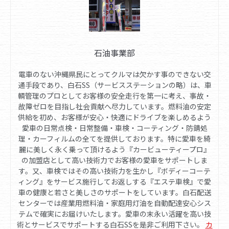
石油事業部
電車のない沖縄県民にとってクルマは欠かす事のできない交
通手段であり、白石SS（サービスステーションの略）は、車
輌管理のプロとしてお客様の安全走行を第一に考え、事故・
故障ゼロを目指し社会貢献へ尽力しています。燃料油の安定
供給を初め、お客様が安心・快適にドライブを楽しめるよう
愛車の日常点検・日常整備・車検・コーティング・防錆処
理・カーフィルムの全てを提供しております。特に愛車を綺
麗に美しく永く乗って頂けるよう『カービューティープロ』
の加盟店として高い技術力でお客様の愛車をサポートしま
す。又、車検ではその高い技術力を生かし『ボディーコーテ
ィング』をサービス施行してお返しする『エステ車検』で愛
車の健康と若さと美しさのサポートをしています。白石配送
センターでは産業用燃料油・家庭用灯油を自動配達安心シス
テムで確実にお届けいたします。愛車の末永い活躍を高い技
術とサービスでサポートする白石SSを是非ご利用下さい。
カ