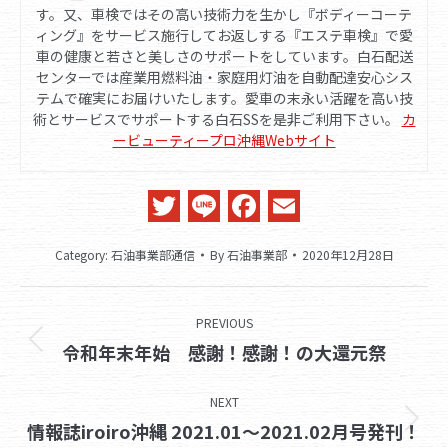
す。又、車検ではその高い技術力を生かし『ボディーコーテ
ィング』をサービス施行してお返しする『エステ車検』で愛
車の健康と若さと美しさのサポートをしています。白石配送
センターでは産業用燃料油・家庭用灯油を自動配達安心シス
テムで確実にお届けいたします。愛車の末永い活躍を高い技
術とサービスでサポートする白石SSを是非ご利用下さい。
カ
ービューティープロ沖縄Webサイト
Twitter
Line
Facebook
Email
Category:
石油事業部通信
By
石油事業部
2020年12月28日
Post
PREVIOUS
navigation
Previous
令和年末年始 感謝！感謝！の大還元祭
post:
NEXT
Next
情報誌iroiro沖縄 2021.01～2021.02月号発刊！