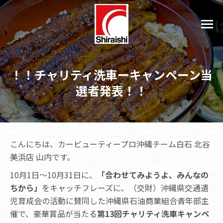
！！チャリティ洗車ーキャンペーン当
選者発表！！
こんにちは、カービューティープロ沖縄チーム白石 北谷
美浜店 山内です。
10月1日～10月31日に、
「合わせてみようよ、みんなの
ちから」
をキャッチフレーズに、（交財）沖縄県交通遺
児育成会の活動に賛同した沖縄県石油商業組合青年部主
催で、豪華賞品が当たる
第13回チャリティ洗車キャンペ