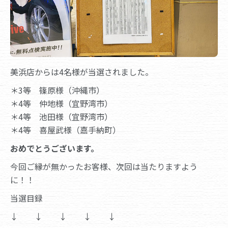
美浜店からは4名様が当選されました。
＊3等 篠原様（沖縄市）
＊4等 仲地様（宜野湾市）
＊4等 池田様（宜野湾市）
＊4等 喜屋武様（嘉手納町）
おめでとうございます。
今回ご縁が無かったお客様、次回は当たりますよう
に！！
当選目録
↓ ↓ ↓ ↓ ↓