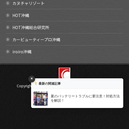
カヌチャリゾート
HOT沖縄
HOT沖縄総合研究所
カービューティープロ沖縄
iroiro沖縄
×
最新の関連記事
Copyright ©
2026 SHIRAISHI Corporation. All rights reserved.
Select Language
▼
夏のバッテリートラブルに要注意！対処方法
を解説！